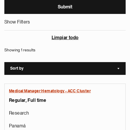
Show Filters
Limpiar todo
Showing 1 results
Sort by
Sort a
Medical Manager Hematology - ACC Cluster
Regular, Full time
Research
Panamá