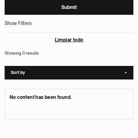
Show Filters
Limpiar todo
Showing 0 results
Sort by
Sort a
No content has been found.