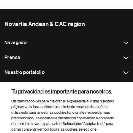
Novartis Andean & CAC region
Navegador
Prensa
Nuestro portafolio
Otras webs
Tu privacidad es importante para nosotros.
Utilizamos cookies para mejorar su experiencia al visitar nuestras
Footer Site Search
páginas web: las cookies de rendimiento nos muestran cómo
utiliza esta página web, las cookies funcionales recuerdan sus
preferencias y las cookies de orientación nos ayudan a compartir
contenido relevante para usted. Seleccione: "Aceptar todo" para
dar su consentimiento a todas las cookies, seleccione