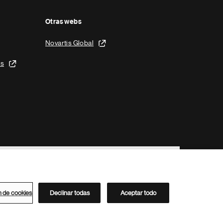
Otras webs
Novartis Global
is
n de cookies
Declinar todas
Aceptar todo
Directorio de Novartis
Este sitio está dirigido al público del clúster ACC