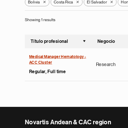
Bolivia
Costa Rica
El Salvador
Hon
X
X
X
Showing 1 results
Título profesional
Negocio
Ordenar a
Medical Manager Hematology -
ACC Cluster
Research
Regular, Full time
Novartis Andean & CAC region