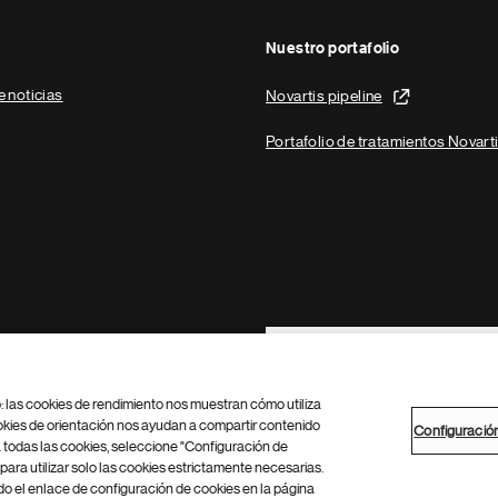
Nuestro portafolio
e noticias
Novartis pipeline
Portafolio de tratamientos Novart
Footer Site Search
b: las cookies de rendimiento nos muestran cómo utiliza
okies de orientación nos ayudan a compartir contenido
Configuració
 todas las cookies, seleccione "Configuración de
para utilizar solo las cookies estrictamente necesarias.
Configuración de cookies
Mapa del sitio
 el enlace de configuración de cookies en la página