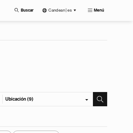
Candean | es
Buscar
Menú
Ubicación (9)