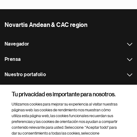
Novartis Andean & CAC region
Navegador
Prensa
Nuestro portafolio
Otras webs
Tu privacidad es importante para nosotros.
Utilizamos cookies para mejorar su experiencia al visitar nuestras
Footer Site Search
páginas web: las cookies de rendimiento nos muestran cómo
utiliza esta página web, las cookies funcionales recuerdan sus
preferencias y las cookies de orientación nos ayudan a compartir
contenido relevante para usted. Seleccione: "Aceptar todo" para
dar su consentimiento a todas las cookies, seleccione