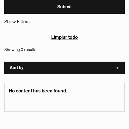
Show Filters
Limpiar todo
Showing 0 results
Sort by
Sort a
No content has been found.