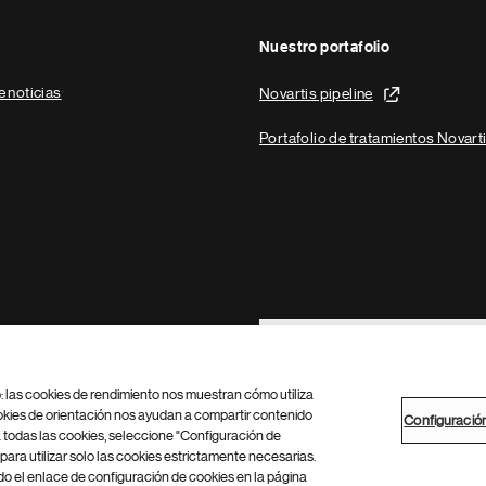
Nuestro portafolio
e noticias
Novartis pipeline
Portafolio de tratamientos Novart
Footer Site Search
b: las cookies de rendimiento nos muestran cómo utiliza
okies de orientación nos ayudan a compartir contenido
Configuració
 todas las cookies, seleccione "Configuración de
para utilizar solo las cookies estrictamente necesarias.
Configuración de cookies
Mapa del sitio
 el enlace de configuración de cookies en la página