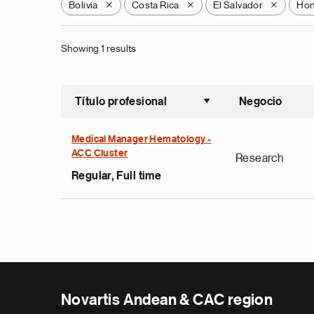
Bolivia
Costa Rica
El Salvador
Hon
X
X
X
Showing 1 results
Título profesional
Negocio
Ordenar a
Medical Manager Hematology -
ACC Cluster
Research
Regular, Full time
Novartis Andean & CAC region