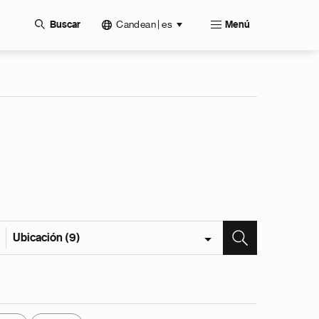
Candean | es
Buscar
Menú
Ubicación (9)