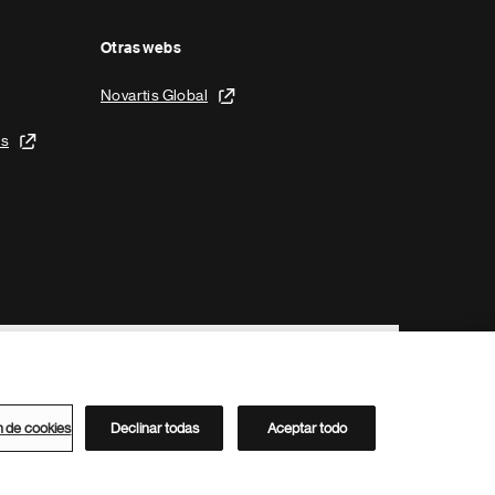
Otras webs
Novartis Global
is
n de cookies
Declinar todas
Aceptar todo
Directorio de Novartis
Este sitio está dirigido al público del clúster ACC