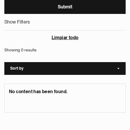
Show Filters
Limpiar todo
Showing 0 results
Sort by
Sort a
No content has been found.