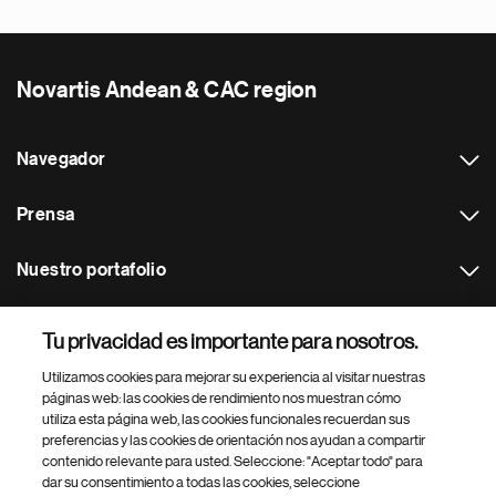
Novartis Andean & CAC region
Navegador
Prensa
Nuestro portafolio
Otras webs
Tu privacidad es importante para nosotros.
Utilizamos cookies para mejorar su experiencia al visitar nuestras
Footer Site Search
páginas web: las cookies de rendimiento nos muestran cómo
utiliza esta página web, las cookies funcionales recuerdan sus
preferencias y las cookies de orientación nos ayudan a compartir
contenido relevante para usted. Seleccione: "Aceptar todo" para
dar su consentimiento a todas las cookies, seleccione