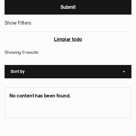
Show Filters
Limpiar todo
Showing 0 results
Sort by
Sort a
No content has been found.