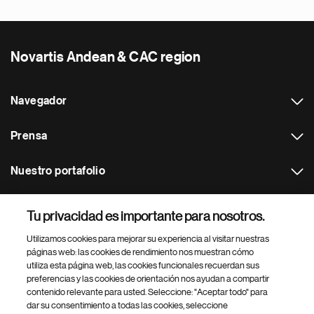
Novartis Andean & CAC region
Navegador
Prensa
Nuestro portafolio
Otras webs
Tu privacidad es importante para nosotros.
Utilizamos cookies para mejorar su experiencia al visitar nuestras
Footer Site Search
páginas web: las cookies de rendimiento nos muestran cómo
utiliza esta página web, las cookies funcionales recuerdan sus
preferencias y las cookies de orientación nos ayudan a compartir
contenido relevante para usted. Seleccione: "Aceptar todo" para
dar su consentimiento a todas las cookies, seleccione