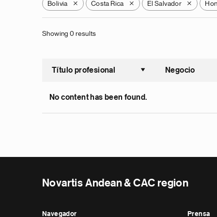
Bolivia
Costa Rica
El Salvador
Hon
X
X
X
Showing 0 results
Título profesional
Negocio
Ordenar a
No content has been found.
Novartis Andean & CAC region
Navegador
Prensa