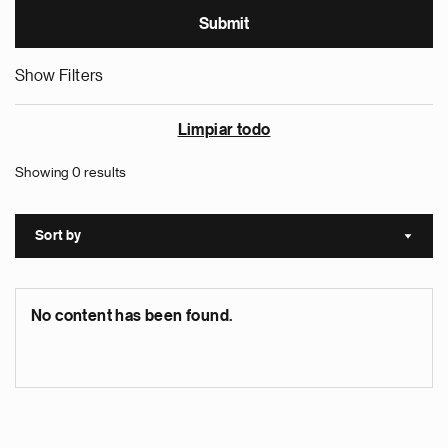
Show Filters
Limpiar todo
Showing 0 results
Sort by
Sort a
No content has been found.