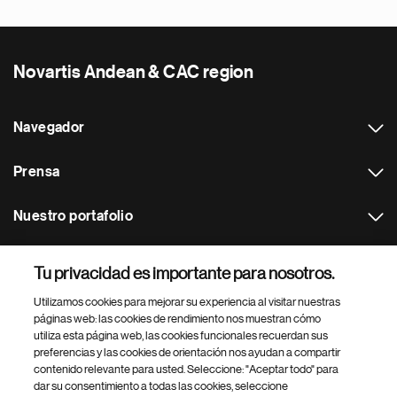
Novartis Andean & CAC region
Navegador
Prensa
Nuestro portafolio
Otras webs
Tu privacidad es importante para nosotros.
Utilizamos cookies para mejorar su experiencia al visitar nuestras
Footer Site Search
páginas web: las cookies de rendimiento nos muestran cómo
utiliza esta página web, las cookies funcionales recuerdan sus
preferencias y las cookies de orientación nos ayudan a compartir
contenido relevante para usted. Seleccione: "Aceptar todo" para
dar su consentimiento a todas las cookies, seleccione