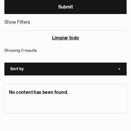
Show Filters
Limpiar todo
Showing 0 results
Sort by
Sort a
No content has been found.