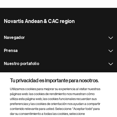
Novartis Andean & CAC region
Navegador
Prensa
Nuestro portafolio
Otras webs
Tu privacidad es importante para nosotros.
Utilizamos cookies para mejorar su experiencia al visitar nuestras
Footer Site Search
páginas web: las cookies de rendimiento nos muestran cómo
utiliza esta página web, las cookies funcionales recuerdan sus
preferencias y las cookies de orientación nos ayudan a compartir
contenido relevante para usted. Seleccione: "Aceptar todo" para
dar su consentimiento a todas las cookies, seleccione