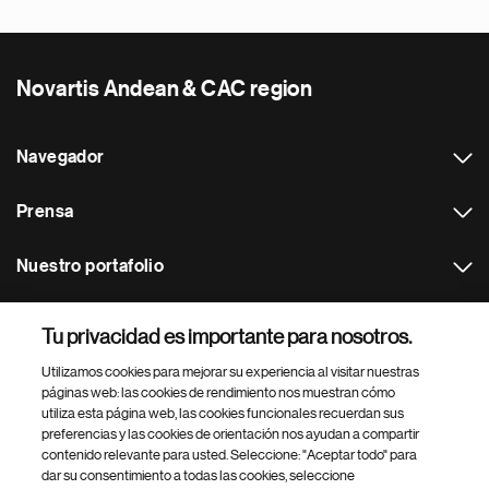
Novartis Andean & CAC region
Navegador
Prensa
Nuestro portafolio
Otras webs
Tu privacidad es importante para nosotros.
Utilizamos cookies para mejorar su experiencia al visitar nuestras
Footer Site Search
páginas web: las cookies de rendimiento nos muestran cómo
utiliza esta página web, las cookies funcionales recuerdan sus
preferencias y las cookies de orientación nos ayudan a compartir
contenido relevante para usted. Seleccione: "Aceptar todo" para
dar su consentimiento a todas las cookies, seleccione