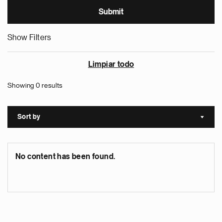
Show Filters
Limpiar todo
Showing 0 results
Sort by
Sort a
No content has been found.