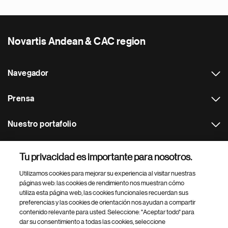
Novartis Andean & CAC region
Navegador
Prensa
Nuestro portafolio
Otras webs
Tu privacidad es importante para nosotros.
Utilizamos cookies para mejorar su experiencia al visitar nuestras
Footer Site Search
páginas web: las cookies de rendimiento nos muestran cómo
utiliza esta página web, las cookies funcionales recuerdan sus
preferencias y las cookies de orientación nos ayudan a compartir
contenido relevante para usted. Seleccione: "Aceptar todo" para
dar su consentimiento a todas las cookies, seleccione