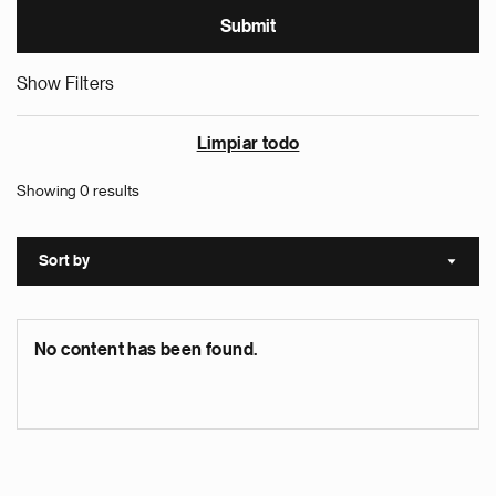
Show Filters
Limpiar todo
Showing 0 results
Sort by
Sort a
No content has been found.