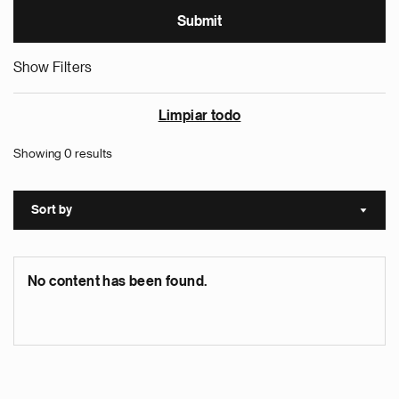
Show Filters
Limpiar todo
Showing 0 results
Sort by
Sort a
No content has been found.