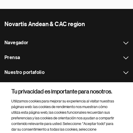
Novartis Andean & CAC region
Navegador
Prensa
Nuestro portafolio
Otras webs
Tu privacidad es importante para nosotros.
Utilizamos cookies para mejorar su experiencia al visitar nuestras
Footer Site Search
páginas web: las cookies de rendimiento nos muestran cómo
utiliza esta página web, las cookies funcionales recuerdan sus
preferencias y las cookies de orientación nos ayudan a compartir
contenido relevante para usted. Seleccione: "Aceptar todo" para
dar su consentimiento a todas las cookies, seleccione