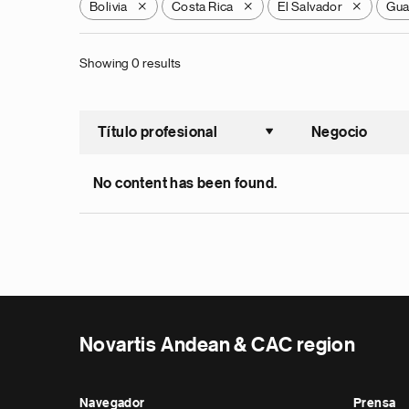
Bolivia
Costa Rica
El Salvador
Gua
X
X
X
Showing 0 results
Título profesional
Negocio
Ordenar a
No content has been found.
Novartis Andean & CAC region
Navegador
Prensa