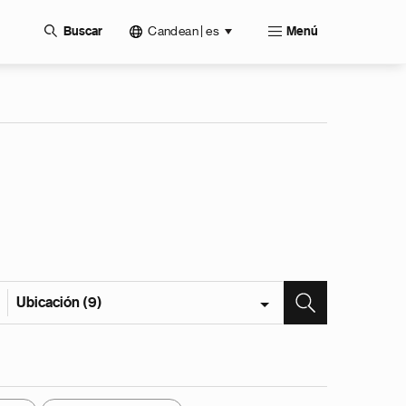
Candean | es
Buscar
Menú
Ubicación (9)