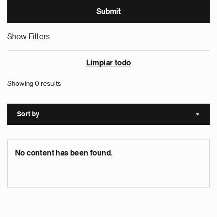
Show Filters
Limpiar todo
Showing 0 results
Sort by
Sort a
No content has been found.