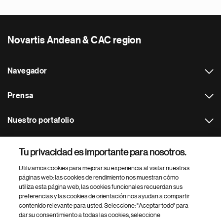
Novartis Andean & CAC region
Navegador
Prensa
Nuestro portafolio
Otras webs
Tu privacidad es importante para nosotros.
Utilizamos cookies para mejorar su experiencia al visitar nuestras
Footer Site Search
páginas web: las cookies de rendimiento nos muestran cómo
utiliza esta página web, las cookies funcionales recuerdan sus
preferencias y las cookies de orientación nos ayudan a compartir
contenido relevante para usted. Seleccione: "Aceptar todo" para
dar su consentimiento a todas las cookies, seleccione