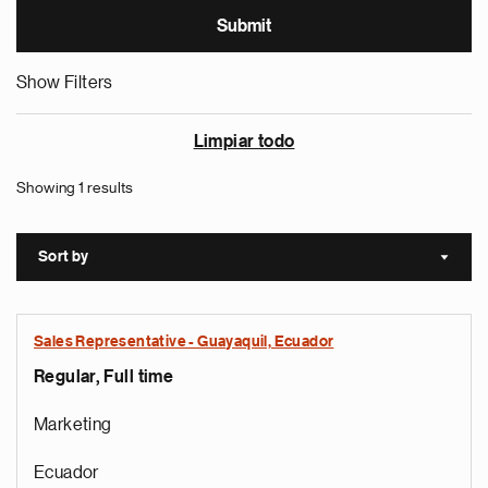
Show Filters
Limpiar todo
Showing 1 results
Sort by
Sort a
Sales Representative - Guayaquil, Ecuador
Regular, Full time
Marketing
Ecuador