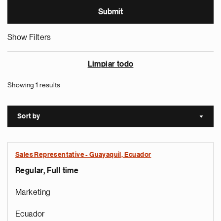
Show Filters
Limpiar todo
Showing 1 results
Sort by
Sort a
Sales Representative - Guayaquil, Ecuador
Regular, Full time
Marketing
Ecuador