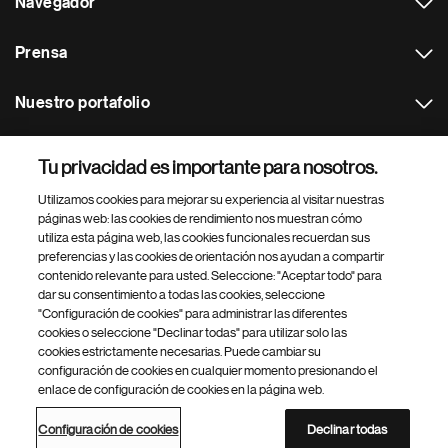
Navegador
Prensa
Nuestro portafolio
Otras webs
Tu privacidad es importante para nosotros.
Utilizamos cookies para mejorar su experiencia al visitar nuestras
Footer Site Search
páginas web: las cookies de rendimiento nos muestran cómo
utiliza esta página web, las cookies funcionales recuerdan sus
preferencias y las cookies de orientación nos ayudan a compartir
contenido relevante para usted. Seleccione: "Aceptar todo" para
dar su consentimiento a todas las cookies, seleccione
"Configuración de cookies" para administrar las diferentes
cookies o seleccione "Declinar todas" para utilizar solo las
cookies estrictamente necesarias. Puede cambiar su
Parte
© 2026 Novartis AG
configuración de cookies en cualquier momento presionando el
inferior
enlace de configuración de cookies en la página web.
Política de privacidad
Términos de uso
Accesibilidad
del
Configuración de cookies
Mapa del sitio
pie
Configuración de cookies
Declinar todas
de