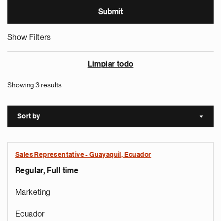
Show Filters
Limpiar todo
Showing 3 results
Sort by
Sort a
Sales Representative - Guayaquil, Ecuador
Regular, Full time
Marketing
Ecuador