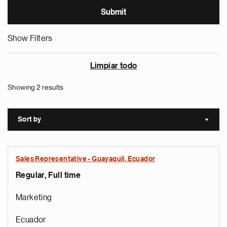
Show Filters
Limpiar todo
Showing 2 results
Sort by
Sort a
Sales Representative - Guayaquil, Ecuador
Regular, Full time
Marketing
Ecuador