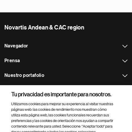
Novartis Andean & CAC region
Navegador
Prensa
Nuestro portafolio
Otras webs
Tu privacidad es importante para nosotros.
Utilizamos cookies para mejorar su experiencia al visitar nuestras
Footer Site Search
páginas web: las cookies de rendimiento nos muestran cómo
utiliza esta página web, las cookies funcionales recuerdan sus
preferencias y las cookies de orientación nos ayudan a compartir
contenido relevante para usted. Seleccione: "Aceptar todo" para
dar su consentimiento a todas las cookies, seleccione