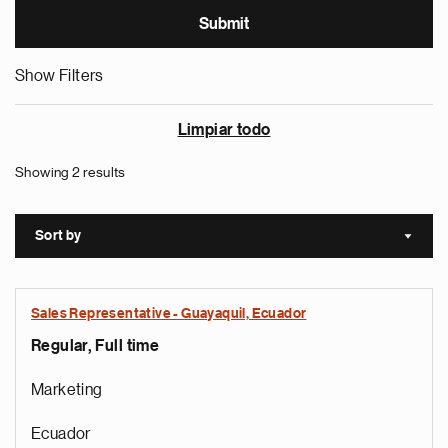
Show Filters
Limpiar todo
Showing 2 results
Sort by
Sort a
Sales Representative - Guayaquil, Ecuador
Regular, Full time
Marketing
Ecuador