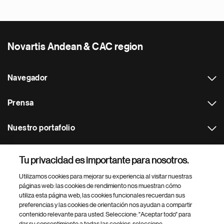
Novartis Andean & CAC region
Navegador
Prensa
Nuestro portafolio
Otras webs
Tu privacidad es importante para nosotros.
Utilizamos cookies para mejorar su experiencia al visitar nuestras
Footer Site Search
páginas web: las cookies de rendimiento nos muestran cómo
utiliza esta página web, las cookies funcionales recuerdan sus
preferencias y las cookies de orientación nos ayudan a compartir
contenido relevante para usted. Seleccione: "Aceptar todo" para
dar su consentimiento a todas las cookies, seleccione