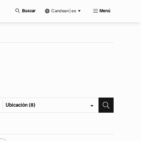
Candean | es
Buscar
Menú
Ubicación (8)