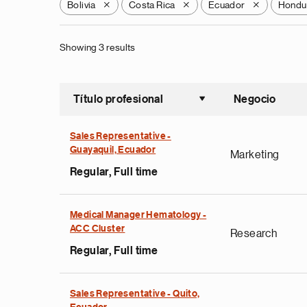
Bolivia
Costa Rica
Ecuador
Hondu
X
X
X
Showing 3 results
Título profesional
Negocio
Ordenar a
Sales Representative -
Guayaquil, Ecuador
Marketing
Regular, Full time
Medical Manager Hematology -
ACC Cluster
Research
Regular, Full time
Sales Representative - Quito,