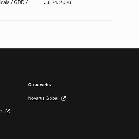
cals / GDD /
Jul 24, 2026
Otras webs
Novartis Global
is