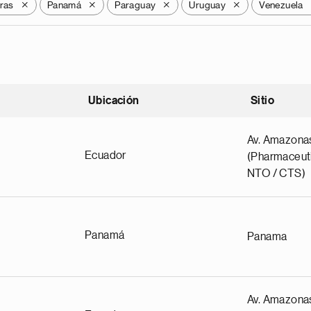
ras
Panamá
Paraguay
Uruguay
Venezuela
X
X
X
X
Ubicación
Sitio
scendente
Av. Amazona
Ecuador
(Pharmaceuti
NTO / CTS)
Panamá
Panama
Av. Amazona