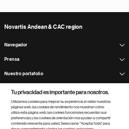
Novartis Andean & CAC region
Navegador
Prensa
Nuestro portafolio
Otras webs
Tu privacidad es importante para nosotros.
Utilizamos cookies para mejorar su experiencia al visitar nuestras
Footer Site Search
páginas web: las cookies de rendimiento nos muestran cómo
utiliza esta página web, las cookies funcionales recuerdan sus
preferencias y las cookies de orientación nos ayudan a compartir
contenido relevante para usted. Seleccione: "Aceptar todo" para
dar su consentimiento a todas las cookies, seleccione