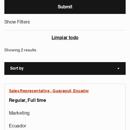
Show Filters
Limpiar todo
Showing 2 results
Sort by
Sort a
Sales Representative - Guayaquil, Ecuador
Regular, Full time
Marketing
Ecuador