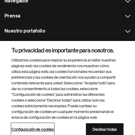
Navegador
Prensa
Nuestro portafolio
Otras webs
Tu privacidad es importante para nosotros.
Utilizamos cookies para mejorar su experiencia al visitar nuestras
Footer Site Search
páginas web: las cookies de rendimiento nos muestran cómo
utiliza esta página web, las cookies funcionales recuerdan sus
preferencias y las cookies de orientación nos ayudan a compartir
contenido relevante para usted. Seleccione: "Aceptar todo" para
dar su consentimiento a todas las cookies, seleccione
"Configuración de cookies" para administrar las diferentes
cookies o seleccione "Declinar todas" para utilizar solo las
cookies estrictamente necesarias. Puede cambiar su
Parte
© 2026 Novartis AG
configuración de cookies en cualquier momento presionando el
inferior
enlace de configuración de cookies en la página web.
Política de privacidad
Términos de uso
Accesibilidad
del
Configuración de cookies
Mapa del sitio
pie
Configuración de cookies
Declinar todas
de