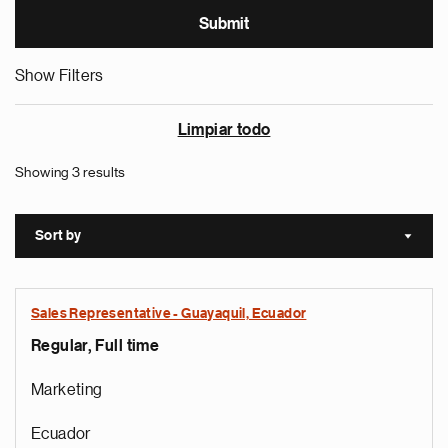
Show Filters
Limpiar todo
Showing 3 results
Sort by
Sort a
Sales Representative - Guayaquil, Ecuador
Regular, Full time
Marketing
Ecuador