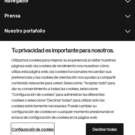
Navegador
Prensa
Nuestro portafolio
Otras webs
Tu privacidad es importante para nosotros.
Utilizamos cookies para mejorar su experiencia al visitar nuestras
Footer Site Search
páginas web: las cookies de rendimiento nos muestran cómo
utiliza esta página web, las cookies funcionales recuerdan sus
preferencias y las cookies de orientación nos ayudan a compartir
contenido relevante para usted. Seleccione: "Aceptar todo" para
dar su consentimiento a todas las cookies, seleccione
"Configuración de cookies" para administrar las diferentes
cookies o seleccione "Declinar todas" para utilizar solo las
cookies estrictamente necesarias. Puede cambiar su
Parte
© 2026 Novartis AG
configuración de cookies en cualquier momento presionando el
inferior
enlace de configuración de cookies en la página web.
Política de privacidad
Términos de uso
Accesibilidad
del
Configuración de cookies
Mapa del sitio
pie
Configuración de cookies
Declinar todas
de