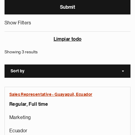
Show Filters
Limpiar todo
Showing 3 results
Sort by
Sort a
Sales Representative - Guayaquil, Ecuador
Regular, Full time
Marketing
Ecuador