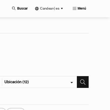
Candean | es
Buscar
Menú
Ubicación (12)