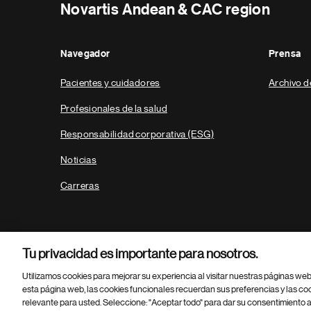
Novartis Andean & CAC region
Navegador
Prensa
Pacientes y cuidadores
Archivo d
Profesionales de la salud
Responsabilidad corporativa (ESG)
Noticias
Carreras
Tu privacidad es importante para nosotros.
Utilizamos cookies para mejorar su experiencia al visitar nuestras páginas we
esta página web, las cookies funcionales recuerdan sus preferencias y las co
relevante para usted. Seleccione: "Aceptar todo" para dar su consentimiento a
Parte
© 2026 Novartis AG