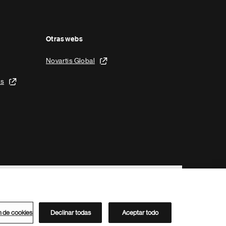
Otras webs
Novartis Global
is
n de cookies
Declinar todas
Aceptar todo
Directorio de Novartis