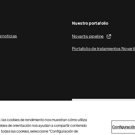
Nuestro portafolio
e noticias
Novartis pipeline
Portafolio de tratamientos Novart
Footer Site Search
b: las cookies de rendimiento nos muestran cómo utiliza
okies de orientación nos ayudan a compartir contenido
Configuració
 todas las cookies, seleccione "Configuración de