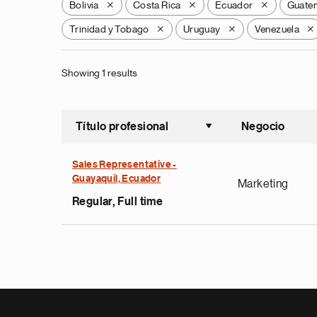
Bolivia
Costa Rica
Ecuador
Guate
X
X
X
Trinidad y Tobago
Uruguay
Venezuela
X
X
X
Showing 1 results
Título profesional
Negocio
Ordenar a
Sales Representative -
Guayaquil, Ecuador
Marketing
Regular, Full time