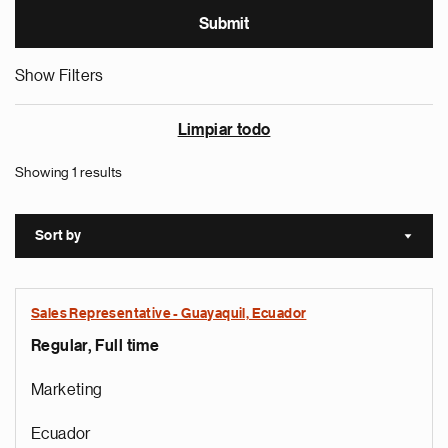
Show Filters
Limpiar todo
Showing 1 results
Sort by
Sort a
Sales Representative - Guayaquil, Ecuador
Regular, Full time
Marketing
Ecuador