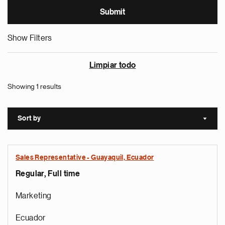
Show Filters
Limpiar todo
Showing 1 results
Sort by
Sort a
Sales Representative - Guayaquil, Ecuador
Regular, Full time
Marketing
Ecuador