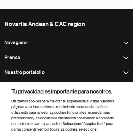
Novartis Andean & CAC region
Navegador
Prensa
Nuestro portafolio
Otras webs
Tu privacidad es importante para nosotros.
Utilizamos cookies para mejorar su experiencia al visitar nuestras
Footer Site Search
páginas web: las cookies de rendimiento nos muestran cómo
utiliza esta página web, las cookies funcionales recuerdan sus
preferencias y las cookies de orientación nos ayudan a compartir
contenido relevante para usted. Seleccione: "Aceptar todo" para
dar su consentimiento a todas las cookies, seleccione