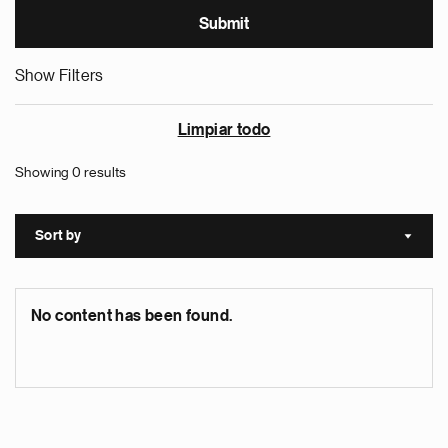
Show Filters
Limpiar todo
Showing 0 results
Sort by
Sort a
No content has been found.