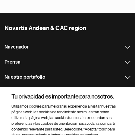
Novartis Andean & CAC region
Navegador
Prensa
Nuestro portafolio
Otras webs
Tu privacidad es importante para nosotros.
Utilizamos cookies para mejorar su experiencia al visitar nuestras
Footer Site Search
páginas web: las cookies de rendimiento nos muestran cómo
utiliza esta página web, las cookies funcionales recuerdan sus
preferencias y las cookies de orientación nos ayudan a compartir
contenido relevante para usted. Seleccione: "Aceptar todo" para
dar su consentimiento a todas las cookies, seleccione