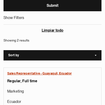
Show Filters
Limpiar todo
Showing 2 results
Sort by
Sort a
Sales Representative - Guayaquil, Ecuador
Regular, Full time
Marketing
Ecuador