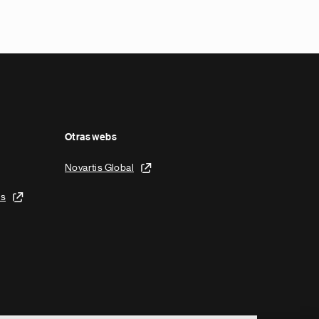
Otras webs
Novartis Global
is