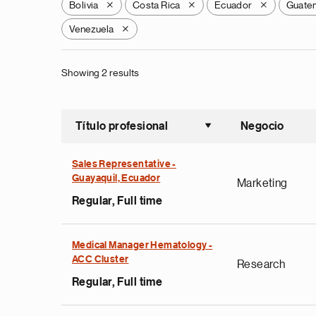
Bolivia
Costa Rica
Ecuador
Guate
X
X
X
Venezuela
X
Showing 2 results
Título profesional
Negocio
Ordenar a
Sales Representative -
Guayaquil, Ecuador
Marketing
Regular, Full time
Medical Manager Hematology -
ACC Cluster
Research
Regular, Full time