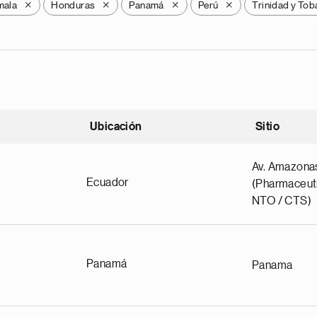
mala
Honduras
Panamá
Perú
Trinidad y To
X
X
X
X
Ubicación
Sitio
scendente
Av. Amazona
Ecuador
(Pharmaceuti
NTO / CTS)
Panamá
Panama