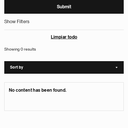
Show Filters
Limpiar todo
Showing 0 results
Sort by
Sort a
No content has been found.