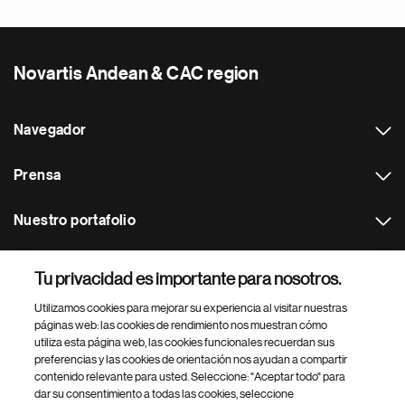
Novartis Andean & CAC region
Navegador
Prensa
Nuestro portafolio
Otras webs
Tu privacidad es importante para nosotros.
Utilizamos cookies para mejorar su experiencia al visitar nuestras
Footer Site Search
páginas web: las cookies de rendimiento nos muestran cómo
utiliza esta página web, las cookies funcionales recuerdan sus
preferencias y las cookies de orientación nos ayudan a compartir
contenido relevante para usted. Seleccione: "Aceptar todo" para
dar su consentimiento a todas las cookies, seleccione