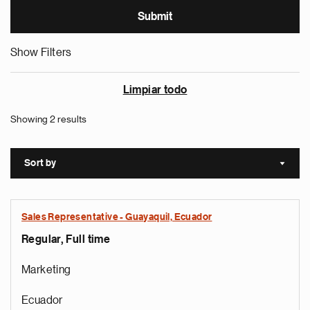
Show Filters
Limpiar todo
Showing 2 results
Sort by
Sort a
Sales Representative - Guayaquil, Ecuador
Regular, Full time
Marketing
Ecuador