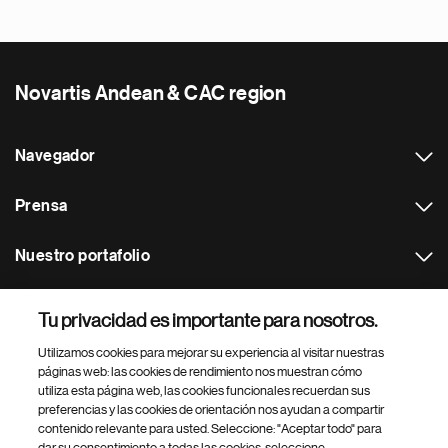
Novartis Andean & CAC region
Navegador
Prensa
Nuestro portafolio
Otras webs
Tu privacidad es importante para nosotros.
Utilizamos cookies para mejorar su experiencia al visitar nuestras
Footer Site Search
páginas web: las cookies de rendimiento nos muestran cómo
utiliza esta página web, las cookies funcionales recuerdan sus
preferencias y las cookies de orientación nos ayudan a compartir
contenido relevante para usted. Seleccione: "Aceptar todo" para
dar su consentimiento a todas las cookies, seleccione