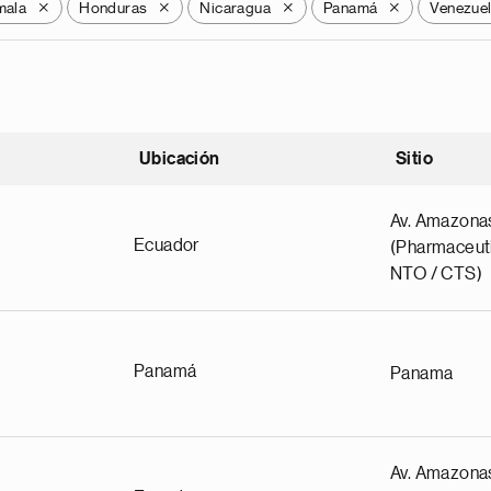
mala
Honduras
Nicaragua
Panamá
Venezue
X
X
X
X
Ubicación
Sitio
scendente
Av. Amazona
Ecuador
(Pharmaceuti
NTO / CTS)
Panamá
Panama
Av. Amazona