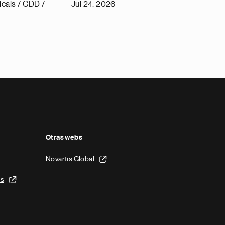
cals / GDD /
Jul 24, 2026
Otras webs
Novartis Global
is