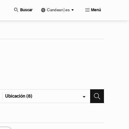
Candean | es
Buscar
Menú
Ubicación (8)