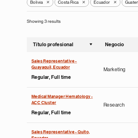
Bolivia
Costa Rica
Ecuador
Guate
X
X
X
Showing 3 results
Título profesional
Negocio
Ordenar a
Sales Representative -
Guayaquil, Ecuador
Marketing
Regular, Full time
Medical Manager Hematology -
ACC Cluster
Research
Regular, Full time
Sales Representative - Quito,