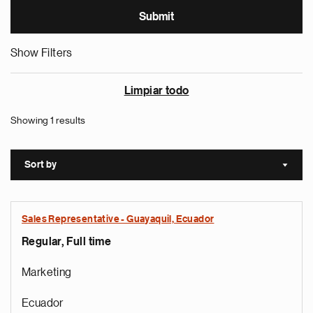
Show Filters
Limpiar todo
Showing 1 results
Sort by
Sort a
Sales Representative - Guayaquil, Ecuador
Regular, Full time
Marketing
Ecuador