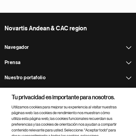
Novartis Andean & CAC region
Navegador
Prensa
Nuestro portafolio
Otras webs
Tu privacidad es importante para nosotros.
Utilizamos cookies para mejorar su experiencia al visitar nuestras
Footer Site Search
páginas web: las cookies de rendimiento nos muestran cómo
utiliza esta página web, las cookies funcionales recuerdan sus
preferencias y las cookies de orientación nos ayudan a compartir
contenido relevante para usted. Seleccione: "Aceptar todo" para
dar su consentimiento a todas las cookies, seleccione