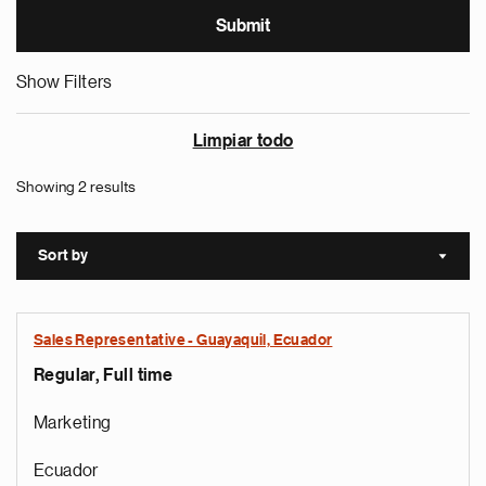
Show Filters
Limpiar todo
Showing 2 results
Sort by
Sort a
Sales Representative - Guayaquil, Ecuador
Regular, Full time
Marketing
Ecuador