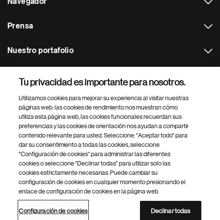
Navegador
Prensa
Nuestro portafolio
Otras webs
Tu privacidad es importante para nosotros.
Utilizamos cookies para mejorar su experiencia al visitar nuestras
Footer Site Search
páginas web: las cookies de rendimiento nos muestran cómo
utiliza esta página web, las cookies funcionales recuerdan sus
preferencias y las cookies de orientación nos ayudan a compartir
contenido relevante para usted. Seleccione: "Aceptar todo" para
dar su consentimiento a todas las cookies, seleccione
"Configuración de cookies" para administrar las diferentes
cookies o seleccione "Declinar todas" para utilizar solo las
cookies estrictamente necesarias. Puede cambiar su
Parte
© 2026 Novartis AG
configuración de cookies en cualquier momento presionando el
inferior
enlace de configuración de cookies en la página web.
Política de privacidad
Términos de uso
Accesibilidad
del
Configuración de cookies
Mapa del sitio
pie
Configuración de cookies
Declinar todas
de