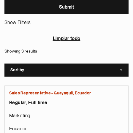
Show Filters
Limpiar todo
Showing 3 results
Sort by
Sort a
Sales Representative - Guayaquil, Ecuador
Regular, Full time
Marketing
Ecuador