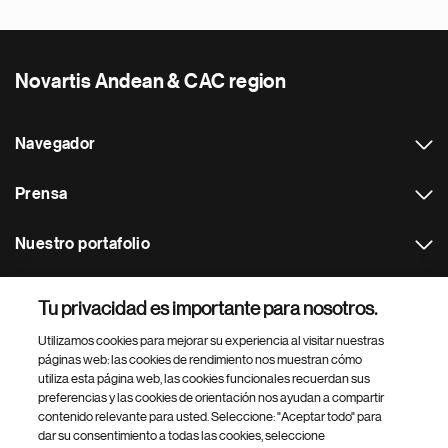
Novartis Andean & CAC region
Navegador
Prensa
Nuestro portafolio
Otras webs
Tu privacidad es importante para nosotros.
Utilizamos cookies para mejorar su experiencia al visitar nuestras
Footer Site Search
páginas web: las cookies de rendimiento nos muestran cómo
utiliza esta página web, las cookies funcionales recuerdan sus
preferencias y las cookies de orientación nos ayudan a compartir
contenido relevante para usted. Seleccione: "Aceptar todo" para
dar su consentimiento a todas las cookies, seleccione