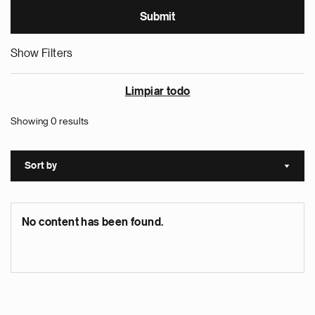
Show Filters
Limpiar todo
Showing 0 results
Sort by
Sort a
No content has been found.