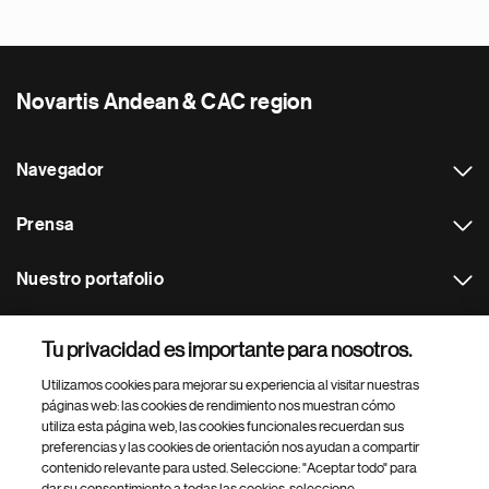
Novartis Andean & CAC region
Navegador
Prensa
Nuestro portafolio
Otras webs
Tu privacidad es importante para nosotros.
Utilizamos cookies para mejorar su experiencia al visitar nuestras
Footer Site Search
páginas web: las cookies de rendimiento nos muestran cómo
utiliza esta página web, las cookies funcionales recuerdan sus
preferencias y las cookies de orientación nos ayudan a compartir
contenido relevante para usted. Seleccione: "Aceptar todo" para
dar su consentimiento a todas las cookies, seleccione