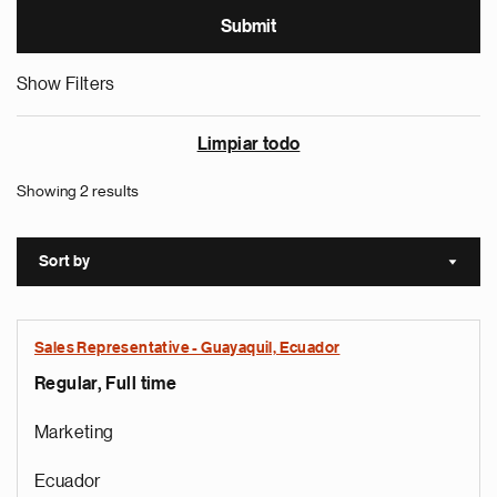
Show Filters
Limpiar todo
Showing 2 results
Sort by
Sort a
Sales Representative - Guayaquil, Ecuador
Regular, Full time
Marketing
Ecuador