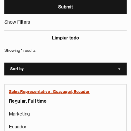
Show Filters
Limpiar todo
Showing 1 results
Sort by
Sort a
Sales Representative - Guayaquil, Ecuador
Regular, Full time
Marketing
Ecuador