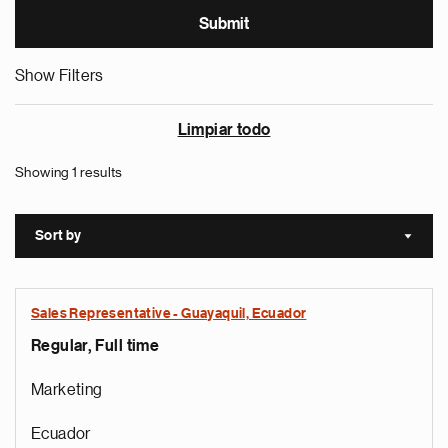
Show Filters
Limpiar todo
Showing 1 results
Sort by
Sort a
Sales Representative - Guayaquil, Ecuador
Regular, Full time
Marketing
Ecuador