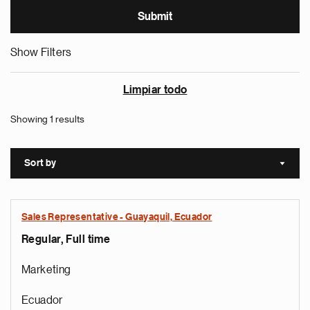
Show Filters
Limpiar todo
Showing 1 results
Sort by
Sort a
Sales Representative - Guayaquil, Ecuador
Regular, Full time
Marketing
Ecuador