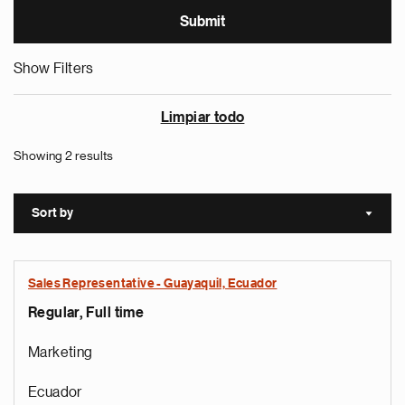
Show Filters
Limpiar todo
Showing 2 results
Sort by
Sort a
Sales Representative - Guayaquil, Ecuador
Regular, Full time
Marketing
Ecuador