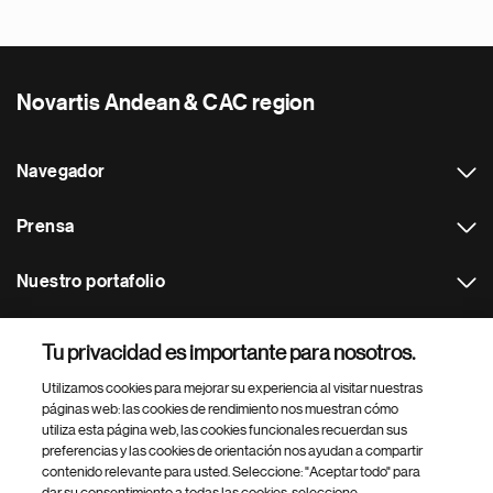
Novartis Andean & CAC region
Navegador
Prensa
Nuestro portafolio
Otras webs
Tu privacidad es importante para nosotros.
Utilizamos cookies para mejorar su experiencia al visitar nuestras
Footer Site Search
páginas web: las cookies de rendimiento nos muestran cómo
utiliza esta página web, las cookies funcionales recuerdan sus
preferencias y las cookies de orientación nos ayudan a compartir
contenido relevante para usted. Seleccione: "Aceptar todo" para
dar su consentimiento a todas las cookies, seleccione