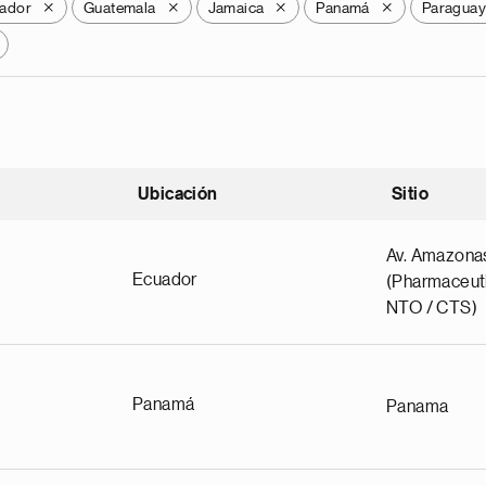
vador
Guatemala
Jamaica
Panamá
Paragua
X
X
X
X
Ubicación
Sitio
scendente
Av. Amazona
Ecuador
(Pharmaceuti
NTO / CTS)
Panamá
Panama