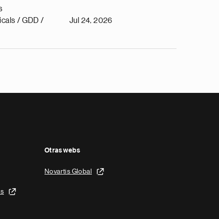
s
cals / GDD /
Jul 24, 2026
Otras webs
Novartis Global
is