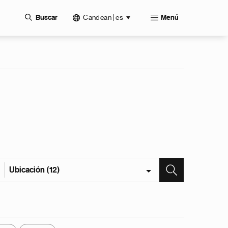
Candean | es
Buscar
Menú
Ubicación (12)