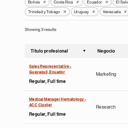
Bolivia
Costa Rica
Ecuador
El Sal
X
X
X
Trinidad y Tobago
Uruguay
Venezuela
X
X
X
Showing 3 results
Título profesional
Negocio
Ordenar a
Sales Representative -
Guayaquil, Ecuador
Marketing
Regular, Full time
Medical Manager Hematology -
ACC Cluster
Research
Regular, Full time