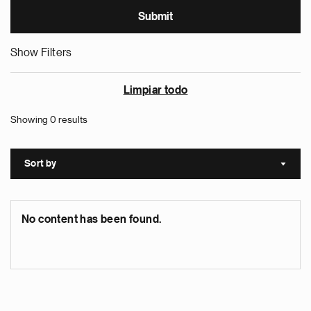
Show Filters
Limpiar todo
Showing 0 results
Sort by
Sort a
No content has been found.