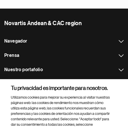
Novartis Andean & CAC region
Navegador
Prensa
Nuestro portafolio
Otras webs
Tu privacidad es importante para nosotros.
Utilizamos cookies para mejorar su experiencia al visitar nuestras
Footer Site Search
páginas web: las cookies de rendimiento nos muestran cómo
utiliza esta página web, las cookies funcionales recuerdan sus
preferencias y las cookies de orientación nos ayudan a compartir
contenido relevante para usted. Seleccione: "Aceptar todo" para
dar su consentimiento a todas las cookies, seleccione