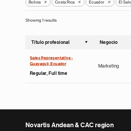
Bolivia
Costa Rica
Ecuador
El Sal
X
X
X
Showing 1 results
Título profesional
Negocio
Ordenar a
Sales Representative -
Guayaquil, Ecuador
Marketing
Regular, Full time
Novartis Andean & CAC region