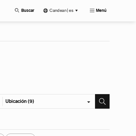
Candean | es
Buscar
Menú
Ubicación (9)