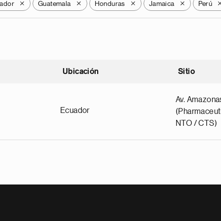
vador
Guatemala
Honduras
Jamaica
Perú
X
X
X
X
Ubicación
Sitio
scendente
Av. Amazona
Ecuador
(Pharmaceuti
NTO / CTS)