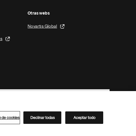
Otras webs
Novartis Global
is
n de cookies
Declinar todas
Aceptar todo
Directorio de Novartis
Este sitio está dirigido al público del clúster ACC