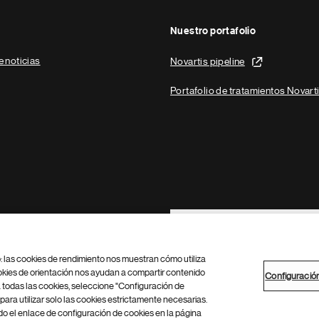
Nuestro portafolio
e noticias
Novartis pipeline
Portafolio de tratamientos Novart
Footer Site Search
b: las cookies de rendimiento nos muestran cómo utiliza
okies de orientación nos ayudan a compartir contenido
Configuració
 todas las cookies, seleccione "Configuración de
para utilizar solo las cookies estrictamente necesarias.
Configuración de cookies
Mapa del sitio
 el enlace de configuración de cookies en la página