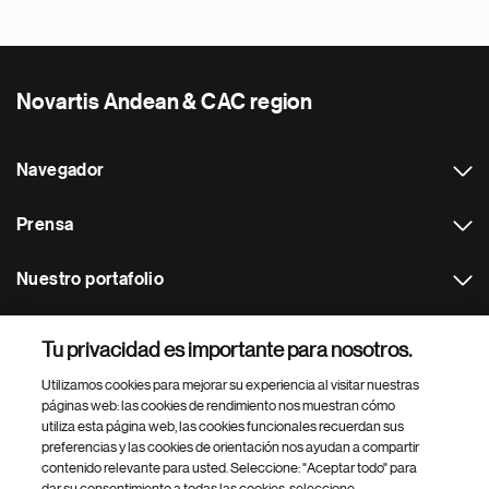
Novartis Andean & CAC region
Navegador
Prensa
Nuestro portafolio
Otras webs
Tu privacidad es importante para nosotros.
Utilizamos cookies para mejorar su experiencia al visitar nuestras
Footer Site Search
páginas web: las cookies de rendimiento nos muestran cómo
utiliza esta página web, las cookies funcionales recuerdan sus
preferencias y las cookies de orientación nos ayudan a compartir
contenido relevante para usted. Seleccione: "Aceptar todo" para
dar su consentimiento a todas las cookies, seleccione