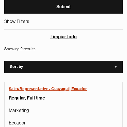
Show Filters
Limpiar todo
Showing 2 results
Sort by
Sort a
Sales Representative - Guayaquil, Ecuador
Regular, Full time
Marketing
Ecuador