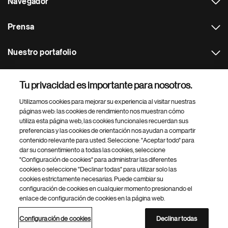
Navegador
Prensa
Nuestro portafolio
Otras webs
Tu privacidad es importante para nosotros.
Utilizamos cookies para mejorar su experiencia al visitar nuestras
Footer Site Search
páginas web: las cookies de rendimiento nos muestran cómo
utiliza esta página web, las cookies funcionales recuerdan sus
preferencias y las cookies de orientación nos ayudan a compartir
contenido relevante para usted. Seleccione: "Aceptar todo" para
dar su consentimiento a todas las cookies, seleccione
"Configuración de cookies" para administrar las diferentes
cookies o seleccione "Declinar todas" para utilizar solo las
cookies estrictamente necesarias. Puede cambiar su
Parte
© 2026 Novartis AG
configuración de cookies en cualquier momento presionando el
inferior
enlace de configuración de cookies en la página web.
Política de privacidad
Términos de uso
Accesibilidad
del
Configuración de cookies
Mapa del sitio
pie
Configuración de cookies
Declinar todas
de