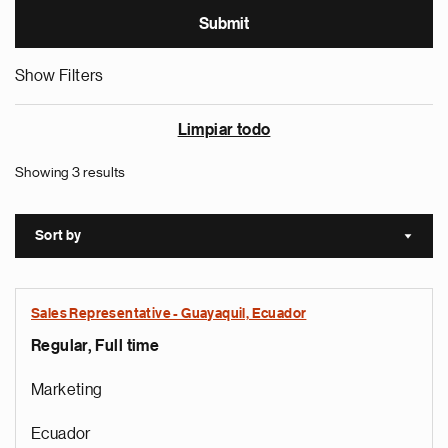
Show Filters
Limpiar todo
Showing 3 results
Sort by
Sort a
Sales Representative - Guayaquil, Ecuador
Regular, Full time
Marketing
Ecuador