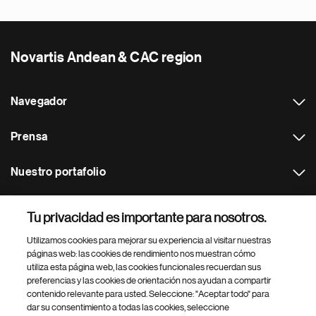
Novartis Andean & CAC region
Navegador
Prensa
Nuestro portafolio
Otras webs
Tu privacidad es importante para nosotros.
Utilizamos cookies para mejorar su experiencia al visitar nuestras
Footer Site Search
páginas web: las cookies de rendimiento nos muestran cómo
utiliza esta página web, las cookies funcionales recuerdan sus
preferencias y las cookies de orientación nos ayudan a compartir
contenido relevante para usted. Seleccione: "Aceptar todo" para
dar su consentimiento a todas las cookies, seleccione