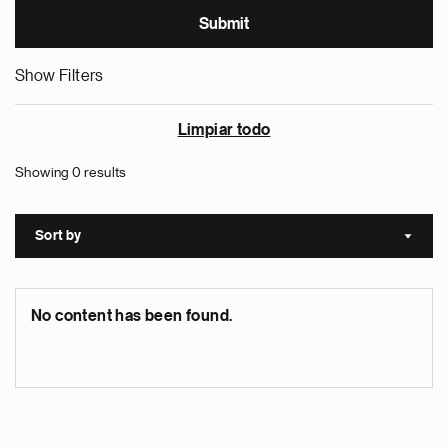
Show Filters
Limpiar todo
Showing 0 results
Sort by
Sort a
No content has been found.