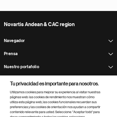
Novartis Andean & CAC region
Navegador
Prensa
Nuestro portafolio
Otras webs
Tu privacidad es importante para nosotros.
Utilizamos cookies para mejorar su experiencia al visitar nuestras
Footer Site Search
páginas web: las cookies de rendimiento nos muestran cómo
utiliza esta página web, las cookies funcionales recuerdan sus
preferencias y las cookies de orientación nos ayudan a compartir
contenido relevante para usted. Seleccione: "Aceptar todo" para
dar su consentimiento a todas las cookies, seleccione