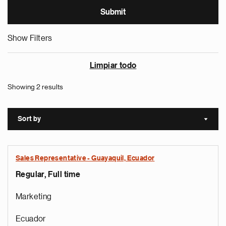
Show Filters
Limpiar todo
Showing 2 results
Sort by
Sort a
Sales Representative - Guayaquil, Ecuador
Regular, Full time
Marketing
Ecuador