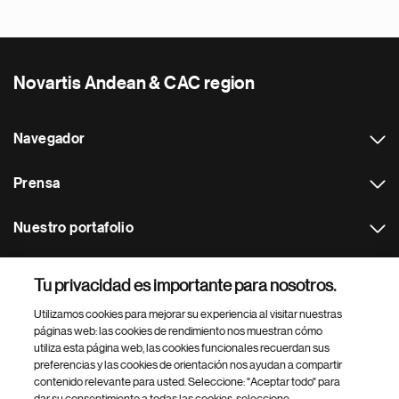
Novartis Andean & CAC region
Navegador
Prensa
Nuestro portafolio
Otras webs
Tu privacidad es importante para nosotros.
Utilizamos cookies para mejorar su experiencia al visitar nuestras
Footer Site Search
páginas web: las cookies de rendimiento nos muestran cómo
utiliza esta página web, las cookies funcionales recuerdan sus
preferencias y las cookies de orientación nos ayudan a compartir
contenido relevante para usted. Seleccione: "Aceptar todo" para
dar su consentimiento a todas las cookies, seleccione