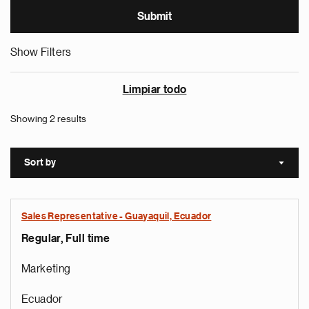
Show Filters
Limpiar todo
Showing 2 results
Sort by
Sort a
Sales Representative - Guayaquil, Ecuador
Regular, Full time
Marketing
Ecuador